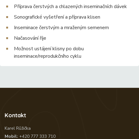
Příprava čerstvých a chlazených inseminačních dávek
Sonografické vyšetření a příprava klisen
Inseminace čerstvým a mraženým semenem
Načasování říje
Možnost ustájení klisny po dobu
inseminace/reprodukčního cyklu
Kontakt
Karel Růžička
Mobil:
+420 777 333 710