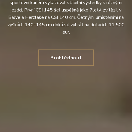
sportovní kariéru vykazoval stabilní výsledky s různými
jezdci. První CSI 145 šel úspěšně jako 7letý, zvítězil v
Balve a Herzlake na CSI 140 cm. Četnými umístěními na
výškách 140–145 cm dokázal vyhrát na dotacích 11 500
eur.
Prohlédnout